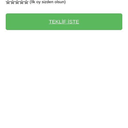
(İlk oy sizden olsun)
TEKLİF İSTE