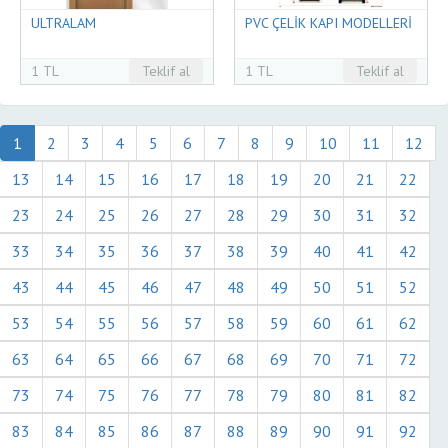
ULTRALAM
PVC ÇELİK KAPI MODELLERİ
1 TL
Teklif al
1 TL
Teklif al
1
2
3
4
5
6
7
8
9
10
11
12
13
14
15
16
17
18
19
20
21
22
23
24
25
26
27
28
29
30
31
32
33
34
35
36
37
38
39
40
41
42
43
44
45
46
47
48
49
50
51
52
53
54
55
56
57
58
59
60
61
62
63
64
65
66
67
68
69
70
71
72
73
74
75
76
77
78
79
80
81
82
83
84
85
86
87
88
89
90
91
92