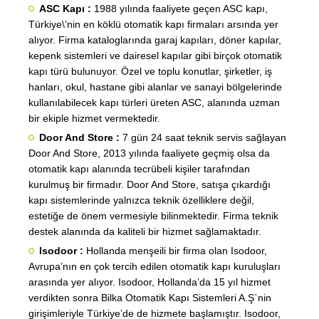
ASC Kapı :
1988 yılında faaliyete geçen ASC kapı,
Türkiye\’nin en köklü otomatik kapı firmaları arsında yer
alıyor. Firma kataloglarında garaj kapıları, döner kapılar,
kepenk sistemleri ve dairesel kapılar gibi birçok otomatik
kapı türü bulunuyor. Özel ve toplu konutlar, şirketler, iş
hanları, okul, hastane gibi alanlar ve sanayi bölgelerinde
kullanılabilecek kapı türleri üreten ASC, alanında uzman
bir ekiple hizmet vermektedir.
Door And Store :
7 gün 24 saat teknik servis sağlayan
Door And Store, 2013 yılında faaliyete geçmiş olsa da
otomatik kapı alanında tecrübeli kişiler tarafından
kurulmuş bir firmadır. Door And Store, satışa çıkardığı
kapı sistemlerinde yalnızca teknik özelliklere değil,
estetiğe de önem vermesiyle bilinmektedir. Firma teknik
destek alanında da kaliteli bir hizmet sağlamaktadır.
Isodoor :
Hollanda menşeili bir firma olan Isodoor,
Avrupa’nın en çok tercih edilen otomatik kapı kuruluşları
arasında yer alıyor. Isodoor, Hollanda’da 15 yıl hizmet
verdikten sonra Bilka Otomatik Kapı Sistemleri A.Ş`nin
girişimleriyle Türkiye’de de hizmete başlamıştır. Isodoor,