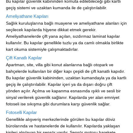
Bu kapılar güvenlik kabininden komuta edilebileceği gibi kartlı
geçiş sistemi ve uzaktan kumanda ile de çalıştırılabilir.
Ameliyathane Kapıları
Sağlık kuruluşlarına bağlı muayene ve ameliyathane alanları için
seçilecek kapılarda hijyene dikkat etmek gerekir.
Ameliyathanelerde çift yana açılan, sızdırmaz laminat kapılar
kullanılır. Bu kapılar genellikle tuzlu ya da camlı olmakla birlikte
kart okuma sistemiyle çalışmaktadırlar.
Çift Kanatlı Kapılar
Apartman, site, villa gibi konut alanlarına bağlı otopark ve
bahçelerde kullanılan bir diğer kapı çeşidi de çift kanatlı kapıdır.
Bu kapılar güvenlik kabininden, uzaktan kumandayla ya da kartlı
geçiş ile çalıştırılabilir. Kapılar içeri ya da dışarı doğru çift
yönden açılır. Açılma ve kapanma esnasında ışıklı ve sesli bir
sinyal verilerek güvenlik sağlanır. Kapılarda yer alan emniyet
fotoseli ise sıkışma gibi durumlara karşı güvenlik sağlar.
Fotoselli Kapılar
Genellikle alışveriş merkezlerinde görülen bu kapılar döviz
bürolarında ve hastanelerde de kullanılır. Kapılarda yaklaşan
kişileri algılayan bir sensör vardır. Sensör motoru harekete