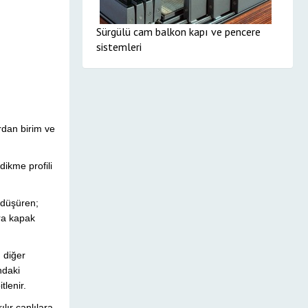
Sürgülü cam balkon kapı ve pencere
sistemleri
rdan birim ve
dikme profili
i düşüren;
ara kapak
n diğer
ındaki
tlenir.
lır canlılara