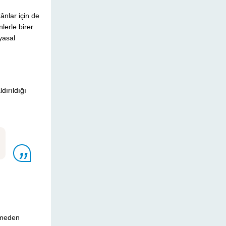
ânlar için de
lerle birer
yasal
dırıldığı
ermeden