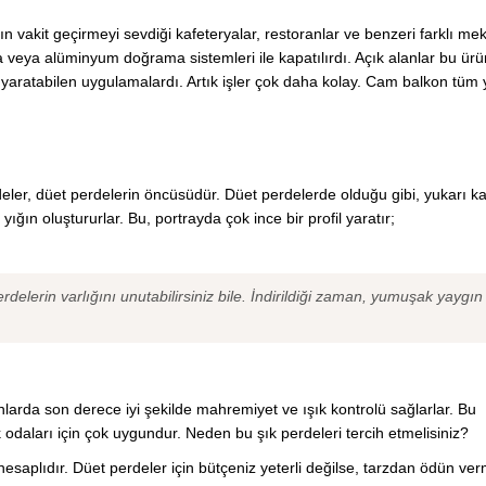
ın vakit geçirmeyi sevdiği kafeteryalar, restoranlar ve benzeri farklı mek
veya alüminyum doğrama sistemleri ile kapatılırdı. Açık alanlar bu ürün
ı yaratabilen uygulamalardı. Artık işler çok daha kolay. Cam balkon tüm 
eler, düet perdelerin öncüsüdür. Düet perdelerde olduğu gibi, yukarı kal
ığın oluştururlar. Bu, portrayda çok ince bir profil yaratır;
delerin varlığını unutabilirsiniz bile. İndirildiği zaman, yumuşak yaygın
nlarda son derece iyi şekilde mahremiyet ve ışık kontrolü sağlarlar. Bu
ak odaları için çok uygundur. Neden bu şık perdeleri tercih etmelisiniz?
hesaplıdır. Düet perdeler için bütçeniz yeterli değilse, tarzdan ödün v