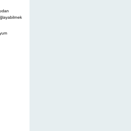
ğıdan
ağlayabilmek
uyum