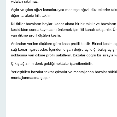
vidaları sıkılmaz.
Açılır ve çıkış ağızı kanatlaraysa menteşe ağızlı düz tekerler takıl
diğer tarafada kilit takılır.
Kıl fitiller bazaların boyları kadar alana bir bir takılır ve bazaların 
kesildikten sonra kaymasını önlemek için fitil kanalı sıkıştırılır. 
yan dikme profil ölçüleri kesilir.
Ardından verilen ölçülere göre kasa profili kesilir. Birinci kesim aç
sağ kenarı işaret eder. İçeriden dışarı doğru açıldığı bakış açış
noktasına yan dikme profili sabitlenir. Bazalar doğru bir sırayla kas
Çıkış ağızının denk geldiği noktalar işaretlendirilir.
Yerleştirilen bazalar tekrar çıkarılır ve montajlanan bazalar sök
montajlanmasına geçer.