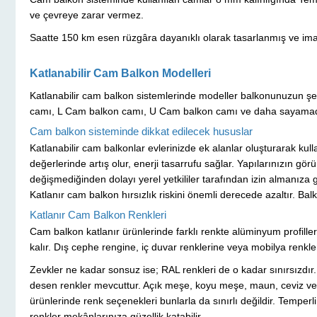
ve çevreye zarar vermez.
Saatte 150 km esen rüzgâra dayanıklı olarak tasarlanmış ve imal 
Katlanabilir Cam Balkon Modelleri
Katlanabilir cam balkon sistemlerinde modeller balkonunuzun ş
camı, L Cam balkon camı, U Cam balkon camı ve daha sayamadığı
Cam balkon sisteminde dikkat edilecek hususlar
Katlanabilir cam balkonlar evlerinizde ek alanlar oluşturarak kull
değerlerinde artış olur, enerji tasarrufu sağlar. Yapılarınızın 
değişmediğinden dolayı yerel yetkililer tarafından izin almanıza 
Katlanır cam balkon hırsızlık riskini önemli derecede azaltır. Bal
Katlanır Cam Balkon Renkleri
Cam balkon katlanır ürünlerinde farklı renkte alüminyum profiller
kalır. Dış cephe rengine, iç duvar renklerine veya mobilya renkler
Zevkler ne kadar sonsuz ise; RAL renkleri de o kadar sınırsızdır
desen renkler mevcuttur. Açık meşe, koyu meşe, maun, ceviz ve 
ürünlerinde renk seçenekleri bunlarla da sınırlı değildir. Temperli 
renkler mekânlarınıza güzellik katabilir.