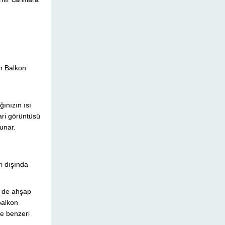
m Balkon
ğınızın ısı
ari görüntüsü
sunar.
i dışında
n de ahşap
balkon
ve benzeri