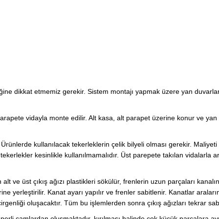
iğine dikkat etmemiz gerekir. Sistem montajı yapmak üzere yan duvarla
 parapete vidayla monte edilir. Alt kasa, alt parapet üzerine konur ve yan 
. Ürünlerde kullanılacak tekerleklerin çelik bilyeli olması gerekir. Maliyet
erlekler kesinlikle kullanılmamalıdır. Üst parepete takılan vidalarla 
n alt ve üst çıkış ağızı plastikleri sökülür, frenlerin uzun parçaları kanalı
erine yerleştirilir. Kanat ayarı yapılır ve frenler sabitlenir. Kanatlar aralar
çirgenliği oluşacaktır. Tüm bu işlemlerden sonra çıkış ağızları tekrar sabi
rli camlardan oluşmaktadır, kırılması halinde çok küçük parçalara ayrı