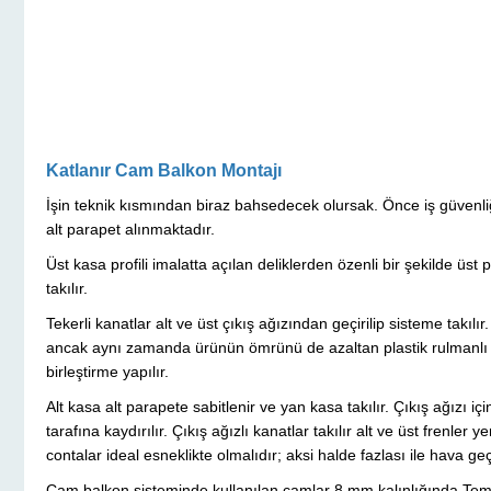
Katlanır Cam Balkon Montajı
İşin teknik kısmından biraz bahsedecek olursak. Önce iş güvenl
alt parapet alınmaktadır.
Üst kasa profili imalatta açılan deliklerden özenli bir şekilde üst
takılır.
Tekerli kanatlar alt ve üst çıkış ağızından geçirilip sisteme takılır
ancak aynı zamanda ürünün ömrünü de azaltan plastik rulmanlı tek
birleştirme yapılır.
Alt kasa alt parapete sabitlenir ve yan kasa takılır. Çıkış ağızı içi
tarafına kaydırılır. Çıkış ağızlı kanatlar takılır alt ve üst frenler y
contalar ideal esneklikte olmalıdır; aksi halde fazlası ile hava ge
Cam balkon sisteminde kullanılan camlar 8 mm kalınlığında Tempe