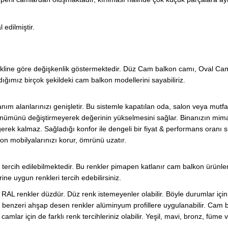
edilmiştir.
ekline göre değişkenlik göstermektedir. Düz Cam balkon camı, Oval Ca
mız birçok şekildeki cam balkon modellerini sayabiliriz.
anım alanlarınızı genişletir. Bu sistemle kapatılan oda, salon veya mutfa
görünümünü değiştirmeyerek değerinin yükselmesini sağlar. Binanızın mim
gerek kalmaz. Sağladığı konfor ile dengeli bir fiyat & performans oranı 
kon mobilyalarınızı korur, ömrünü uzatır.
 tercih edilebilmektedir. Bu renkler pimapen katlanır cam balkon ürünler
ine uygun renkleri tercih edebilirsiniz.
. RAL renkler düzdür. Düz renk istemeyenler olabilir. Böyle durumlar içi
benzeri ahşap desen renkler alüminyum profillere uygulanabilir. Cam 
camlar için de farklı renk tercihleriniz olabilir. Yeşil, mavi, bronz, füme 