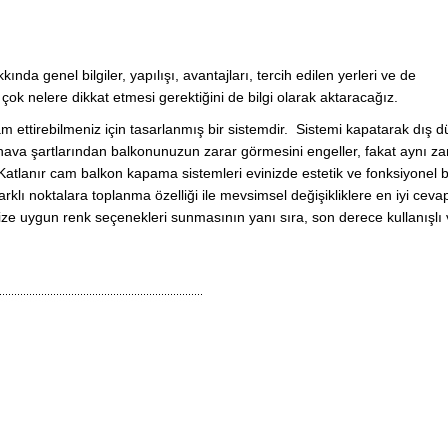
da genel bilgiler, yapılışı, avantajları, tercih edilen yerleri ve de
ok nelere dikkat etmesi gerektiğini de bilgi olarak aktaracağız.
am ettirebilmeniz için tasarlanmış bir sistemdir. Sistemi kapatarak dış 
l hava şartlarından balkonunuzun zarar görmesini engeller, fakat aynı 
tlanır cam balkon kapama sistemleri evinizde estetik ve fonksiyonel b
lı noktalara toplanma özelliği ile mevsimsel değişikliklere en iyi ceva
ize uygun renk seçenekleri sunmasının yanı sıra, son derece kullanışlı