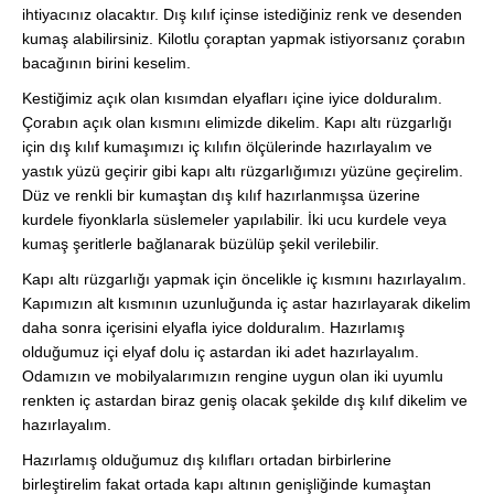
ihtiyacınız olacaktır. Dış kılıf içinse istediğiniz renk ve desenden
kumaş alabilirsiniz. Kilotlu çoraptan yapmak istiyorsanız çorabın
bacağının birini keselim.
Kestiğimiz açık olan kısımdan elyafları içine iyice dolduralım.
Çorabın açık olan kısmını elimizde dikelim. Kapı altı rüzgarlığı
için dış kılıf kumaşımızı iç kılıfın ölçülerinde hazırlayalım ve
yastık yüzü geçirir gibi kapı altı rüzgarlığımızı yüzüne geçirelim.
Düz ve renkli bir kumaştan dış kılıf hazırlanmışsa üzerine
kurdele fiyonklarla süslemeler yapılabilir. İki ucu kurdele veya
kumaş şeritlerle bağlanarak büzülüp şekil verilebilir.
Kapı altı rüzgarlığı yapmak için öncelikle iç kısmını hazırlayalım.
Kapımızın alt kısmının uzunluğunda iç astar hazırlayarak dikelim
daha sonra içerisini elyafla iyice dolduralım. Hazırlamış
olduğumuz içi elyaf dolu iç astardan iki adet hazırlayalım.
Odamızın ve mobilyalarımızın rengine uygun olan iki uyumlu
renkten iç astardan biraz geniş olacak şekilde dış kılıf dikelim ve
hazırlayalım.
Hazırlamış olduğumuz dış kılıfları ortadan birbirlerine
birleştirelim fakat ortada kapı altının genişliğinde kumaştan