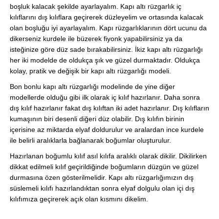
boşluk kalacak şekilde ayarlayalım. Kapı altı rüzgarlık iç
kılıflarını dış kılıflara geçirerek düzleyelim ve ortasında kalacak
olan boşluğu iyi ayarlayalım. Kapı rüzgarlıklarının dört ucunu da
dikerseniz kurdele ile büzerek fiyonk yapabilirsiniz ya da
isteğinize göre düz sade bırakabilirsiniz. İkiz kapı altı rüzgarlığı
her iki modelde de oldukça şık ve güzel durmaktadır. Oldukça
kolay, pratik ve değişik bir kapı altı rüzgarlığı modeli.
Bon bonlu kapı altı rüzgarlığı modelinde de yine diğer
modellerde olduğu gibi ilk olarak iç kılıf hazırlanır. Daha sonra
dış kılıf hazırlanır fakat dış kılıftan iki adet hazırlanır. Dış kılıfların
kumaşının biri desenli diğeri düz olabilir. Dış kılıfın birinin
içerisine az miktarda elyaf doldurulur ve aralardan ince kurdele
ile belirli aralıklarla bağlanarak boğumlar oluşturulur.
Hazırlanan boğumlu kılıf asıl kılıfa aralıklı olarak dikilir. Dikilirken
dikkat edilmeli kılıf geçirildiğinde boğumların düzgün ve güzel
durmasına özen gösterilmelidir. Kapı altı rüzgarlığımızın dış
süslemeli kılıfı hazırlandıktan sonra elyaf dolgulu olan içi dış
kılıfımıza geçirerek açık olan kısmını dikelim.