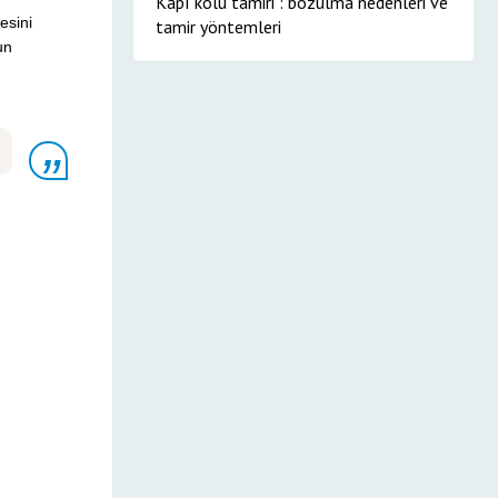
Kapı kolu tamiri : bozulma nedenleri ve
esini
tamir yöntemleri
un