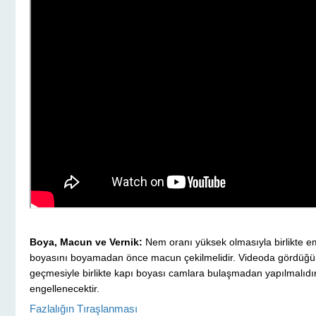
Boya, Macun ve Vernik:
Nem oranı yüksek olmasıyla birlikte em
boyasını boyamadan önce macun çekilmelidir. Videoda gördüğün
geçmesiyle birlikte kapı boyası camlara bulaşmadan yapılmalıdı
engellenecektir.
Fazlalığın Tıraşlanması