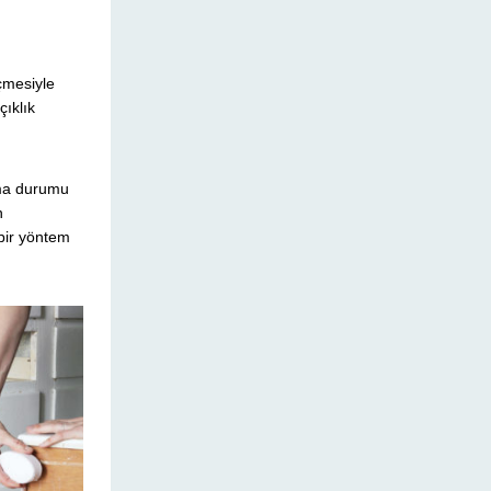
çmesiyle
ıklık
ama durumu
n
 bir yöntem