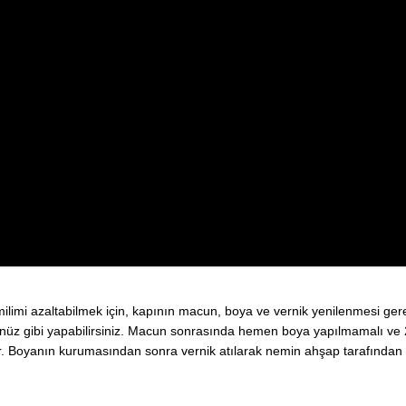
ilimi azaltabilmek için, kapının macun, boya ve vernik yenilenmesi gere
üz gibi yapabilirsiniz. Macun sonrasında hemen boya yapılmamalı ve 
r. Boyanın kurumasından sonra vernik atılarak nemin ahşap tarafından