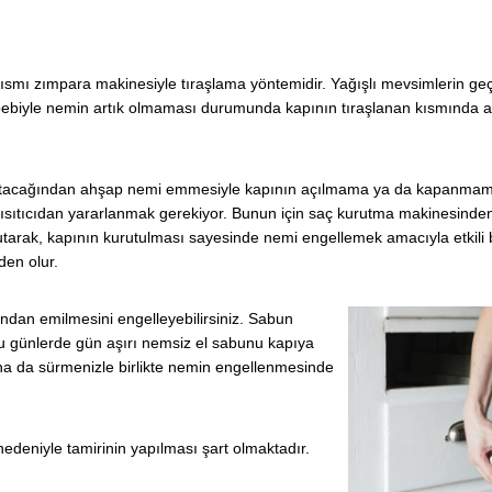
smı zımpara makinesiyle tıraşlama yöntemidir. Yağışlı mevsimlerin ge
ebebiyle nemin artık olmaması durumunda kapının tıraşlanan kısmında aç
ı artacağından ahşap nemi emmesiyle kapının açılmama ya da kapanm
 ısıtıcıdan yararlanmak gerekiyor. Bunun için saç kurutma makinesinde
tutarak, kapının kurutulması sayesinde nemi engellemek amacıyla etkili
den olur.
dan emilmesini engelleyebilirsiniz. Sabun
 günlerde gün aşırı nemsiz el sabunu kapıya
ına da sürmenizle birlikte nemin engellenmesinde
deniyle tamirinin yapılması şart olmaktadır.