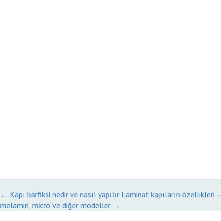
←
Kapı barfiksi nedir ve nasıl yapılır
Laminat kapıların özellikleri –
melamin, micro ve diğer modeller
→