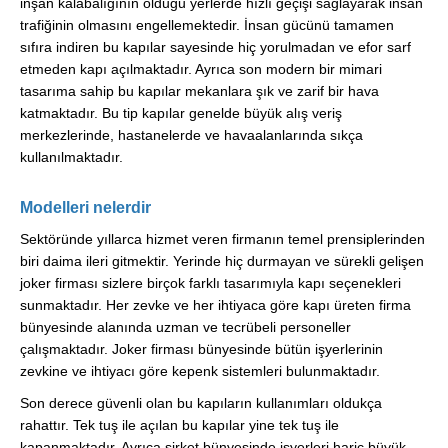
inşan kalabalığının olduğu yerlerde hızlı geçişi sağlayarak insan
trafiğinin olmasını engellemektedir. İnsan gücünü tamamen
sıfıra indiren bu kapılar sayesinde hiç yorulmadan ve efor sarf
etmeden kapı açılmaktadır. Ayrıca son modern bir mimari
tasarıma sahip bu kapılar mekanlara şık ve zarif bir hava
katmaktadır. Bu tip kapılar genelde büyük alış veriş
merkezlerinde, hastanelerde ve havaalanlarında sıkça
kullanılmaktadır.
Modelleri nelerdir
Sektöründe yıllarca hizmet veren firmanın temel prensiplerinden
biri daima ileri gitmektir. Yerinde hiç durmayan ve sürekli gelişen
joker firması sizlere birçok farklı tasarımıyla kapı seçenekleri
sunmaktadır. Her zevke ve her ihtiyaca göre kapı üreten firma
bünyesinde alanında uzman ve tecrübeli personeller
çalışmaktadır. Joker firması bünyesinde bütün işyerlerinin
zevkine ve ihtiyacı göre kepenk sistemleri bulunmaktadır.
Son derece güvenli olan bu kapıların kullanımları oldukça
rahattır. Tek tuş ile açılan bu kapılar yine tek tuş ile
kapanmaktadır. Ayrıca şirket bünyesinde işyerleri hariç büyük