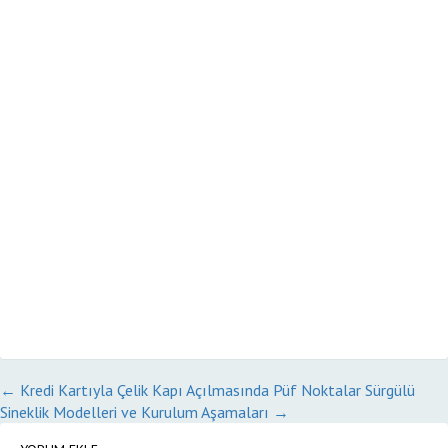
←
Kredi Kartıyla Çelik Kapı Açılmasında Püf Noktalar
Sürgülü
Sineklik Modelleri ve Kurulum Aşamaları
→