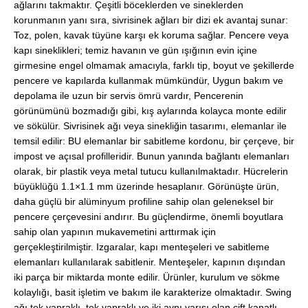
ağlarını takmaktır. Çeşitli böceklerden ve sineklerden
korunmanın yanı sıra, sivrisinek ağları bir dizi ek avantaj sunar:
Toz, polen, kavak tüyüne karşı ek koruma sağlar. Pencere veya
kapı sineklikleri; temiz havanın ve gün ışığının evin içine
girmesine engel olmamak amacıyla, farklı tip, boyut ve şekillerde
pencere ve kapılarda kullanmak mümkündür, Uygun bakım ve
depolama ile uzun bir servis ömrü vardır, Pencerenin
görünümünü bozmadığı gibi, kış aylarında kolayca monte edilir
ve sökülür. Sivrisinek ağı veya sinekliğin tasarımı, elemanlar ile
temsil edilir: BU elemanlar bir sabitleme kordonu, bir çerçeve, bir
impost ve açısal profilleridir. Bunun yanında bağlantı elemanları
olarak, bir plastik veya metal tutucu kullanılmaktadır. Hücrelerin
büyüklüğü 1.1×1.1 mm üzerinde hesaplanır. Görünüşte ürün,
daha güçlü bir alüminyum profiline sahip olan geleneksel bir
pencere çerçevesini andırır. Bu güçlendirme, önemli boyutlara
sahip olan yapının mukavemetini arttırmak için
gerçekleştirilmiştir. Izgaralar, kapı menteşeleri ve sabitleme
elemanları kullanılarak sabitlenir. Menteşeler, kapının dışından
iki parça bir miktarda monte edilir. Ürünler, kurulum ve sökme
kolaylığı, basit işletim ve bakım ile karakterize olmaktadır. Swing
ağı tek yapraklı, tek yapraklı ve iki aynı yarısı olan çift kanatlı