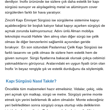
deniliyor. İnofix ürününde ise sizlere çok daha estetik bir kapı
sürgüsü sunuyor ve alışılagelmiş metal ve alüminyum cover
sürgülerden farklı bir hava yaratıyor.
Zincirli Kapı Emniyet Sürgüsü ise sürgüleme sistemine kapıyı
açabileceğiniz bir boşluk katıyor fakat kapıyı açarken sürgüyü de
açmak zorunda kalmıyorsunuz. Adını ünlü Alman mobilya
teknolojisi mucidi Hafele ‘den almış olan diğer sürgü ise çelik
olması ile diğer benzerlerini sağlamlık açısından geride
bırakıyor. En son sütundaki Paslanmaz Çelik Kapı Sürgüsü ise
farklı tasarımı ve çelik olması ile sizlere hem estetik hem de
güven sunuyor. Sürgü fiyatlarına bakacak olursak çokça cebimizi
yakmadıklarını görüyoruz. Aralarındaki en uygun fiyatlı ürün olan
İnofix ‘in beyaz rengiyle şık ve estetik durduğunu da söylemiştik.
Kapı Sürgüsü Nasıl Takılır?
Öncelikle tüm malzemeleri hazır etmelisiniz. Vidalar, çekiç, vida
yeri açmak için matkap, sürgü ve metre. Sürgüyü yerine monte
etmek için yerini belirlemek ilk adım olmalıdır. Monte edeceğiniz
yeri belirledikten sonra sürgüyü oraya oturtup vida deliklerinin