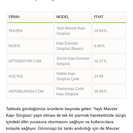
FİRMA
MODEL
FİYAT
Yaylı Mavzer Kapı
TEKZEN
19.99TL
Sürgüsü
Kapı Emniyet
İNOFİX
6.89TL
Sürgüsü (Beyaz)
Zincirli Kapı Emniyet
GİTTİGİDİYOR.COM
10.37TL
Sürgüsü
Hafele Kapı
KOÇTAŞ
14.99
Sürgüsü Çelik
Paslanmaz Çelik
HEPSİBURADA.COM
26.90TL
Kapı Sürgüsü
Tabloda gördüğümüz ürünlerin başında gelen ‘Yaylı Mavzer
Kapı Sürgüsü’ yaylı olması ile tek bir parmak hareketinizle sürgü
içindeki dilin yuvasına oturmasını sağlıyor ve kullanıcılara
kolaylık sağlıyor. Görünüşü bir tankı andırdığı için de Mavzer