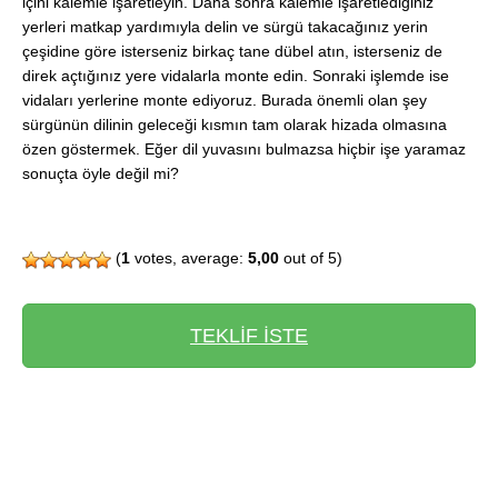
içini kalemle işaretleyin. Daha sonra kalemle işaretlediğiniz
yerleri matkap yardımıyla delin ve sürgü takacağınız yerin
çeşidine göre isterseniz birkaç tane dübel atın, isterseniz de
direk açtığınız yere vidalarla monte edin. Sonraki işlemde ise
vidaları yerlerine monte ediyoruz. Burada önemli olan şey
sürgünün dilinin geleceği kısmın tam olarak hizada olmasına
özen göstermek. Eğer dil yuvasını bulmazsa hiçbir işe yaramaz
sonuçta öyle değil mi?
(
1
votes, average:
5,00
out of 5)
TEKLİF İSTE