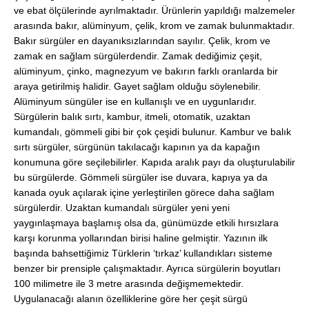
ve ebat ölçülerinde ayrılmaktadır. Ürünlerin yapıldığı malzemeler
arasında bakır, alüminyum, çelik, krom ve zamak bulunmaktadır.
Bakır sürgüler en dayanıksızlarından sayılır. Çelik, krom ve
zamak en sağlam sürgülerdendir. Zamak dediğimiz çeşit,
alüminyum, çinko, magnezyum ve bakırın farklı oranlarda bir
araya getirilmiş halidir. Gayet sağlam olduğu söylenebilir.
Alüminyum süngüler ise en kullanışlı ve en uygunlarıdır.
Sürgülerin balık sırtı, kambur, itmeli, otomatik, uzaktan
kumandalı, gömmeli gibi bir çok çeşidi bulunur. Kambur ve balık
sırtı sürgüler, sürgünün takılacağı kapının ya da kapağın
konumuna göre seçilebilirler. Kapıda aralık payı da oluşturulabilir
bu sürgülerde. Gömmeli sürgüler ise duvara, kapıya ya da
kanada oyuk açılarak içine yerleştirilen görece daha sağlam
sürgülerdir. Uzaktan kumandalı sürgüler yeni yeni
yaygınlaşmaya başlamış olsa da, günümüzde etkili hırsızlara
karşı korunma yollarından birisi haline gelmiştir. Yazının ilk
başında bahsettiğimiz Türklerin ‘tırkaz’ kullandıkları sisteme
benzer bir prensiple çalışmaktadır. Ayrıca sürgülerin boyutları
100 milimetre ile 3 metre arasında değişmemektedir.
Uygulanacağı alanın özelliklerine göre her çeşit sürgü