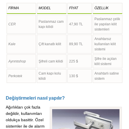
FİRMA
MODEL
FİYAT
ÖZELLİK
Paslanmaz çelik
Paslanmaz cam
CER
47,90 TL
ile yapılan kilit
kapı kilidi
sistemleri
Anahtarsız
Kale
Çift kanatlı kilit
89,90 TL
kullanılan kilit
sistemi
Şifre ile açılan
Ayrıntıshop
Şifreli cam kilidi
225 $
kilit sistemi
Cam kapı kolu
Anahtarlı satine
Perkotek
130 $
kilidi
sistem
Değiştirmeleri nasıl yapılır?
Ağırlıkları çok fazla
değildir, kullanımları
oldukça basittir. Özel
sistemler ile de alarm