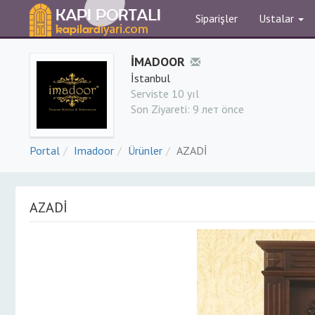
Siparişler
Ustalar
İMADOOR
İstanbul
Serviste 10 yıl
Son Ziyareti:
9 лет önce
Portal
Imadoor
Ürünler
AZADİ
AZADİ