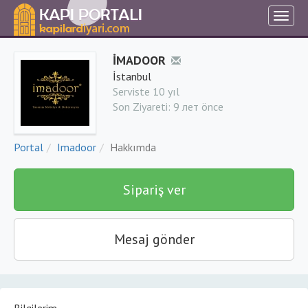
İMADOOR
İstanbul
Serviste 10 yıl
Son Ziyareti:
9 лет önce
Portal
Imadoor
Hakkımda
Sipariş ver
Mesaj gönder
Bilgilerim