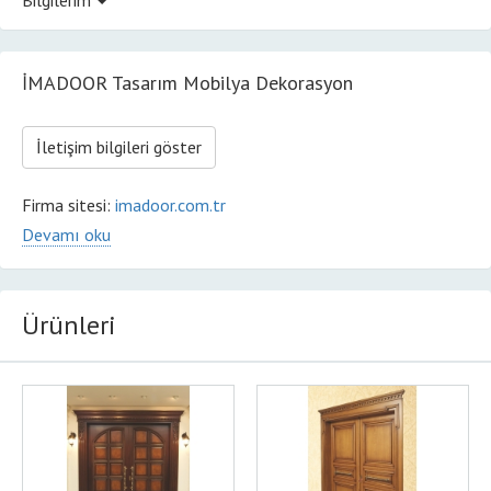
İMADOOR Tasarım Mobilya Dekorasyon
İletişim bilgileri göster
Firma sitesi:
imadoor.com.tr
Devamı oku
SHOWROOM:
EMNİYETEVLER MAHALLESİ AKARS CADDESİ
NO: 53 4.LEVENT - KAĞITHANE / İSTANBUL
Ürünleri