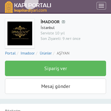
İMADOOR
İstanbul
Serviste 10 yıl
Son Ziyareti:
9 лет önce
Portal
Imadoor
Ürünler
AŞİYAN
Sipariş ver
Mesaj gönder
Bilgilerim