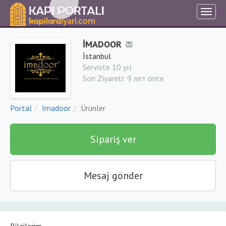
İMADOOR
İstanbul
Serviste 10 yıl
Son Ziyareti:
9 лет önce
Portal
Imadoor
Ürünler
Sipariş ver
Mesaj gönder
Bilgilerim