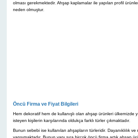
olması gerekmektedir. Ahşap kaplamalar ile yapılan profil ürünleri d
neden olmuştur.
Öncü Firma ve Fiyat Bilgileri
Hem dekoratif hem de kullanışlı olan ahşap ürünleri ülkemizde yü
isteyen kişilerin karşılarında oldukça farklı türler çıkmaktadır.
Bunun sebebi ise kullanılan ahşapların türleridir. Dayanıklılık ve r
yansımaktadır. Bunun yanı sıra birçok öncü firma artık ahşap ürün