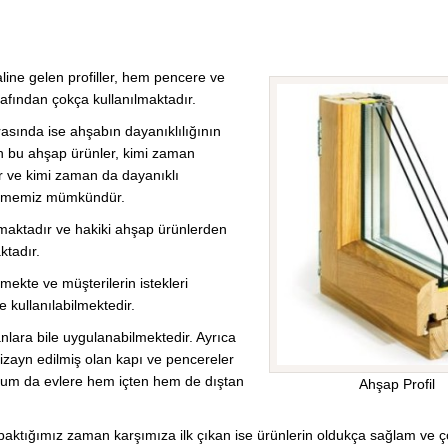
ine gelen profiller, hem pencere ve
afından çokça kullanılmaktadır.
rasında ise ahşabın dayanıklılığının
ılan bu ahşap ürünler, kimi zaman
dır ve kimi zaman da dayanıklı
görmemiz mümkündür.
lmaktadır ve hakiki ahşap ürünlerden
ktadır.
lmekte ve müşterilerin istekleri
kullanılabilmektedir.
anlara bile uygulanabilmektedir. Ayrıca
zayn edilmiş olan kapı ve pencereler
rum da evlere hem içten hem de dıştan
Ahşap Profil
e baktığımız zaman karşımıza ilk çıkan ise ürünlerin oldukça sağlam ve ço