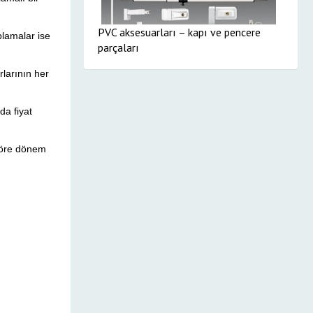
PVC aksesuarları – kapı ve pencere
plamalar ise
parçaları
rlarının her
da fiyat
göre dönem