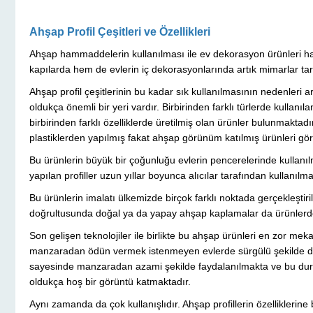
Ahşap Profil Çeşitleri ve Özellikleri
Ahşap hammaddelerin kullanılması ile ev dekorasyon ürünleri hal
kapılarda hem de evlerin iç dekorasyonlarında artık mimarlar tar
Ahşap profil çeşitlerinin bu kadar sık kullanılmasının nedenleri a
oldukça önemli bir yeri vardır. Birbirinden farklı türlerde kullan
birbirinden farklı özelliklerde üretilmiş olan ürünler bulunmakta
plastiklerden yapılmış fakat ahşap görünüm katılmış ürünleri 
Bu ürünlerin büyük bir çoğunluğu evlerin pencerelerinde kullanı
yapılan profiller uzun yıllar boyunca alıcılar tarafından kullanılma
Bu ürünlerin imalatı ülkemizde birçok farklı noktada gerçekleştiri
doğrultusunda doğal ya da yapay ahşap kaplamalar da ürünlerde 
Son gelişen teknolojiler ile birlikte bu ahşap ürünleri en zor mek
manzaradan ödün vermek istenmeyen evlerde sürgülü şekilde di
sayesinde manzaradan azami şekilde faydalanılmakta ve bu du
oldukça hoş bir görüntü katmaktadır.
Aynı zamanda da çok kullanışlıdır. Ahşap profillerin özelliklerin