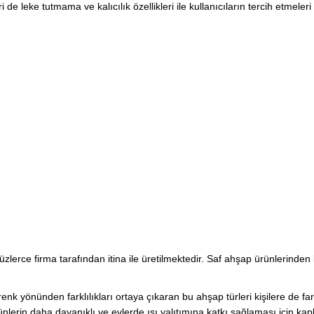
e leke tutmama ve kalıcılık özellikleri ile kullanıcıların tercih etmeleri 
zlerce firma tarafından itina ile üretilmektedir. Saf ahşap ürünlerinde
enk yönünden farklılıkları ortaya çıkaran bu ahşap türleri kişilere de farkl
lerin daha dayanıklı ve evlerde ısı yalıtımına katkı sağlaması için kapl