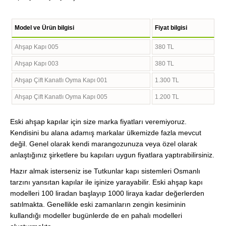
Model ve Ürün bilgisi
Fiyat bilgisi
Ahşap Kapı 005
380 TL
Ahşap Kapı 003
380 TL
Ahşap Çift Kanatlı Oyma Kapı 001
1.300 TL
Ahşap Çift Kanatlı Oyma Kapı 005
1.200 TL
Eski ahşap kapılar için size marka fiyatları veremiyoruz.
Kendisini bu alana adamış markalar ülkemizde fazla mevcut
değil. Genel olarak kendi marangozunuza veya özel olarak
anlaştığınız şirketlere bu kapıları uygun fiyatlara yaptırabilirsiniz.
Hazır almak isterseniz ise Tutkunlar kapı sistemleri Osmanlı
tarzını yansıtan kapılar ile işinize yarayabilir. Eski ahşap kapı
modelleri 100 liradan başlayıp 1000 liraya kadar değerlerden
satılmakta. Genellikle eski zamanların zengin kesiminin
kullandığı modeller bugünlerde de en pahalı modelleri