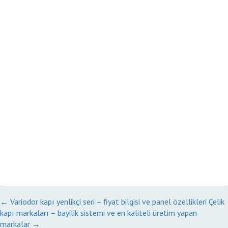
←
Variodor kapı yenlikçi seri – fiyat bilgisi ve panel özellikleri
Çelik
kapı markaları – bayilik sistemi ve en kaliteli üretim yapan
markalar
→