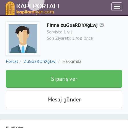
Firma zuGoaRDhXgLwj
Serviste 1 yıl
Son Ziyareti:
1 год önce
Portal
ZuGoaRDhXgLwj
Hakkımda
Sipariş ver
Mesaj gönder
Bilgilerim