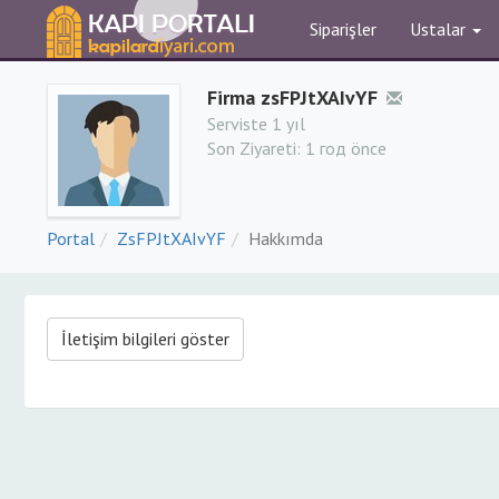
Siparişler
Ustalar
Firma zsFPJtXAIvYF
Serviste 1 yıl
Son Ziyareti:
1 год önce
Portal
ZsFPJtXAIvYF
Hakkımda
İletişim bilgileri göster