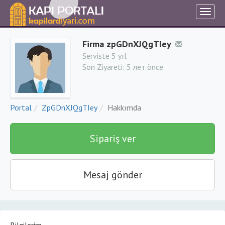
Firma zpGDnXJQgTIey
Serviste 5 yıl
Son Ziyareti:
5 лет önce
Portal
ZpGDnXJQgTIey
Hakkımda
Sipariş ver
Mesaj gönder
Bilgilerim