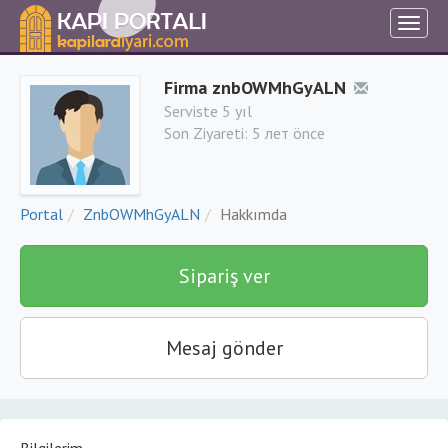
Firma znbOWMhGyALN
Serviste 5 yıl
Son Ziyareti:
5 лет önce
Portal
ZnbOWMhGyALN
Hakkımda
Sipariş ver
Mesaj gönder
Bilgilerim