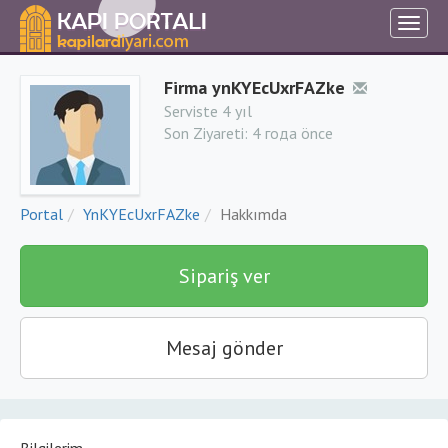
Firma ynKYEcUxrFAZke
Serviste 4 yıl
Son Ziyareti:
4 года önce
Portal
YnKYEcUxrFAZke
Hakkımda
Sipariş ver
Mesaj gönder
Bilgilerim