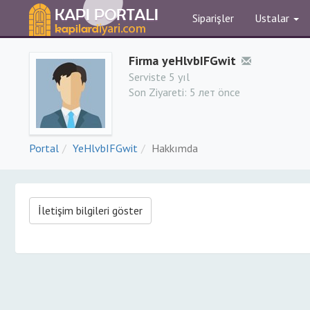
Siparişler
Ustalar
Firma yeHlvbIFGwit
Serviste 5 yıl
Son Ziyareti:
5 лет önce
Portal
YeHlvbIFGwit
Hakkımda
İletişim bilgileri göster