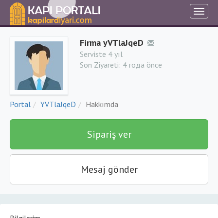
Firma yVTlaJqeD
Serviste 4 yıl
Son Ziyareti:
4 года önce
Portal
YVTlaJqeD
Hakkımda
Sipariş ver
Mesaj gönder
Bilgilerim