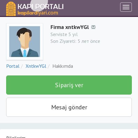
Firma xntkwYGl
Serviste 5 yıl
Son Ziyareti:
5 лет önce
Portal
XntkwYGl
Hakkımda
Sipariş ver
Mesaj gönder
Bilgilerim