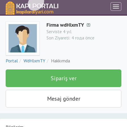
Firma wdHlxmTY
Serviste 4 yıl
Son Ziyareti:
4 года önce
Portal
WdHlxmTY
Hakkımda
Sipariş ver
Mesaj gönder
Bilgilerim