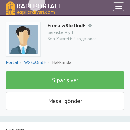
Firma wXkxOmJF
Serviste 4 yıl
Son Ziyareti:
4 года önce
Portal
WXkxOmJF
Hakkımda
Sipariş ver
Mesaj gönder
Bilgilerim