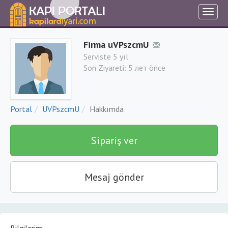
Firma uVPszcmU
Serviste 5 yıl
Son Ziyareti:
5 лет önce
Portal
UVPszcmU
Hakkımda
Sipariş ver
Mesaj gönder
Bilgilerim