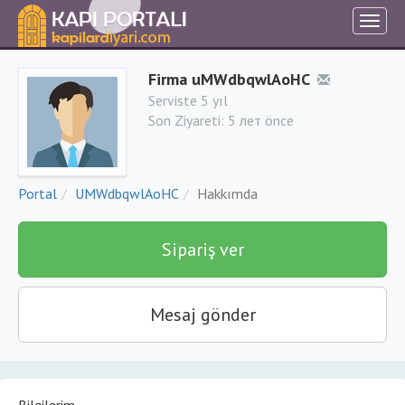
Firma uMWdbqwlAoHC
Serviste 5 yıl
Son Ziyareti:
5 лет önce
Portal
UMWdbqwlAoHC
Hakkımda
Sipariş ver
Mesaj gönder
Bilgilerim