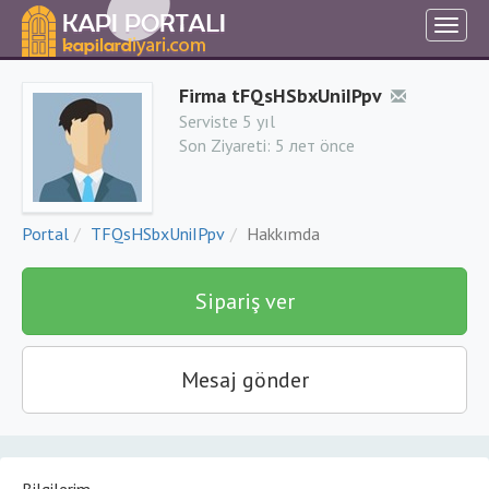
Firma tFQsHSbxUniIPpv
Serviste 5 yıl
Son Ziyareti:
5 лет önce
Portal
TFQsHSbxUniIPpv
Hakkımda
Sipariş ver
Mesaj gönder
Bilgilerim