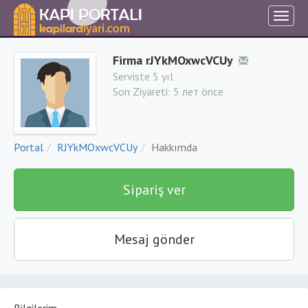
Firma rJYkMOxwcVCUy
Serviste 5 yıl
Son Ziyareti:
5 лет önce
Portal
RJYkMOxwcVCUy
Hakkımda
Sipariş ver
Mesaj gönder
Bilgilerim