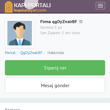
Firma qgOyZnairBF
Serviste 5 yıl
Son Ziyareti:
5 лет önce
Portal
QgOyZnairBF
Hakkımda
Sipariş ver
Mesaj gönder
Bilgilerim