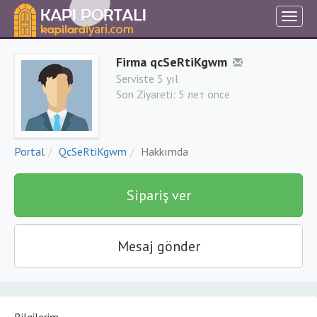
Firma qcSeRtiKgwm
Serviste 5 yıl
Son Ziyareti:
5 лет önce
Portal
QcSeRtiKgwm
Hakkımda
Sipariş ver
Mesaj gönder
Bilgilerim