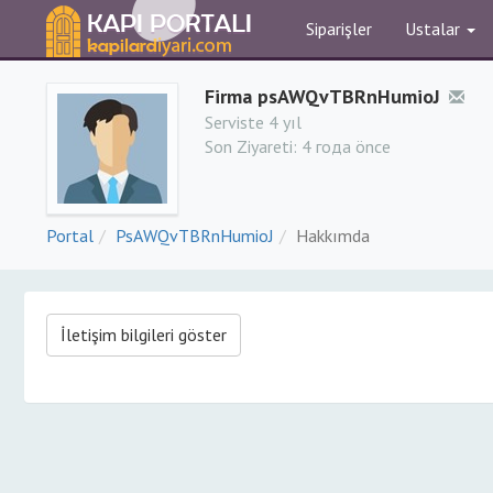
Siparişler
Ustalar
Firma psAWQvTBRnHumioJ
Serviste 4 yıl
Son Ziyareti:
4 года önce
Portal
PsAWQvTBRnHumioJ
Hakkımda
İletişim bilgileri göster