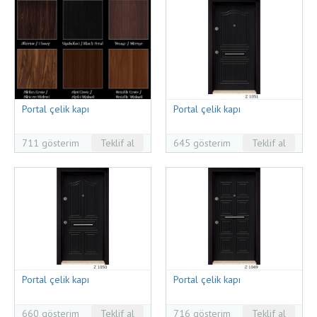
Portal çelik kapı
Portal çelik kapı
711 gösterim
Teklif al
645 gösterim
Teklif al
Portal çelik kapı
Portal çelik kapı
660 gösterim
Teklif al
716 gösterim
Teklif al