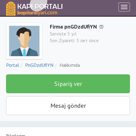
Firma pnGDzdUfiYN
Serviste 5 yıl
Son Ziyareti:
5 лет önce
Portal
PnGDzdUfiYN
Hakkımda
Sipariş ver
Mesaj gönder
Bilgilerim