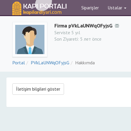
Siparişler
Ustalar
Firma pVkLaUNWqOFyjsG
Serviste 5 yıl
Son Ziyareti:
5 лет önce
Portal
PVkLaUNWqOFyjsG
Hakkımda
İletişim bilgileri göster