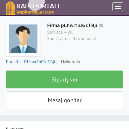
Firma pLhwrfnJGcTBji
Serviste 4 yıl
Son Ziyareti:
4 года önce
Portal
PLhwrfnJGcTBji
Hakkımda
Sipariş ver
Mesaj gönder
Bilgilerim