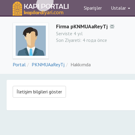
Siparişler
Ustalar
Firma pKNMUAaReyTj
Serviste 4 yıl
Son Ziyareti:
4 года önce
Portal
PKNMUAaReyTj
Hakkımda
İletişim bilgileri göster