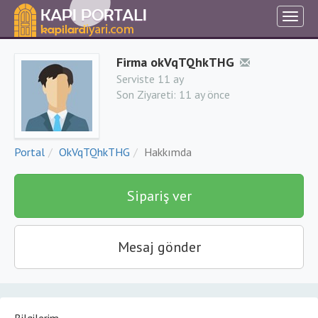
Firma okVqTQhkTHG
Serviste 11 ay
Son Ziyareti:
11 ay önce
Portal
OkVqTQhkTHG
Hakkımda
Sipariş ver
Mesaj gönder
Bilgilerim