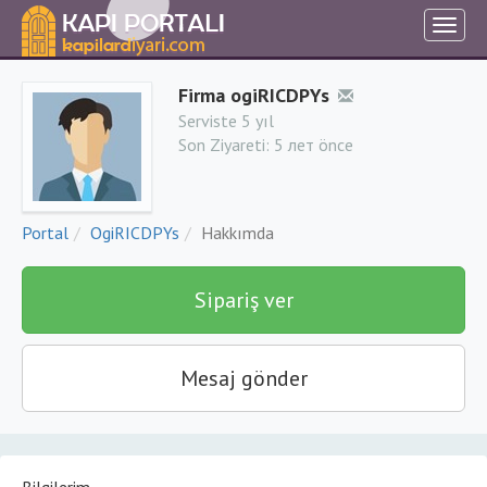
Firma ogiRICDPYs
Serviste 5 yıl
Son Ziyareti:
5 лет önce
Portal
OgiRICDPYs
Hakkımda
Sipariş ver
Mesaj gönder
Bilgilerim