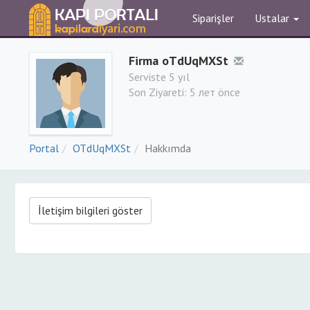
Siparişler
Ustalar
Firma oTdUqMXSt
Serviste 5 yıl
Son Ziyareti:
5 лет önce
Portal
OTdUqMXSt
Hakkımda
İletişim bilgileri göster