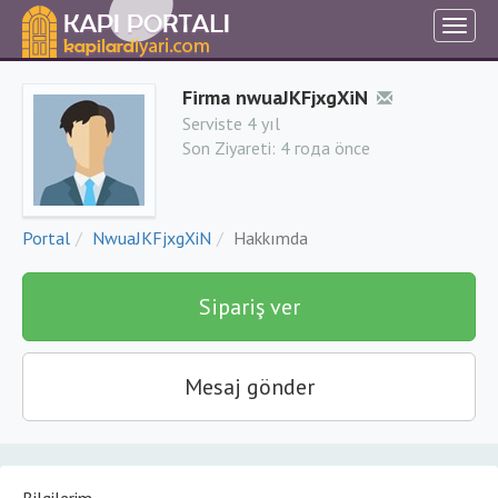
Firma nwuaJKFjxgXiN
Serviste 4 yıl
Son Ziyareti:
4 года önce
Portal
NwuaJKFjxgXiN
Hakkımda
Sipariş ver
Mesaj gönder
Bilgilerim