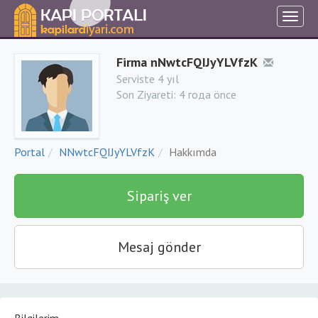
Firma nNwtcFQIJyYLVfzK
Serviste 4 yıl
Son Ziyareti:
4 года önce
Portal
NNwtcFQIJyYLVfzK
Hakkımda
Sipariş ver
Mesaj gönder
Bilgilerim