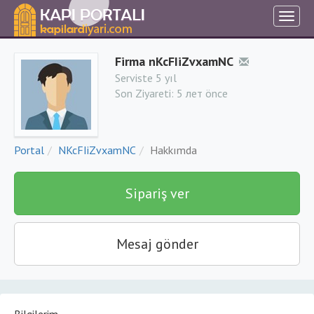
Firma nKcFIiZvxamNC
Serviste 5 yıl
Son Ziyareti:
5 лет önce
Portal
NKcFIiZvxamNC
Hakkımda
Sipariş ver
Mesaj gönder
Bilgilerim