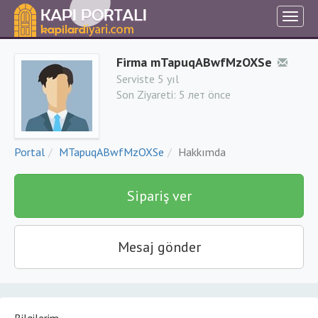
Firma mTapuqABwfMzOXSe
Serviste 5 yıl
Son Ziyareti:
5 лет önce
Portal
MTapuqABwfMzOXSe
Hakkımda
Sipariş ver
Mesaj gönder
Bilgilerim