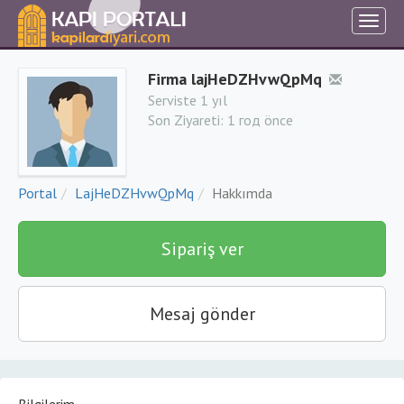
Firma lajHeDZHvwQpMq
Serviste 1 yıl
Son Ziyareti:
1 год önce
Portal
LajHeDZHvwQpMq
Hakkımda
Sipariş ver
Mesaj gönder
Bilgilerim