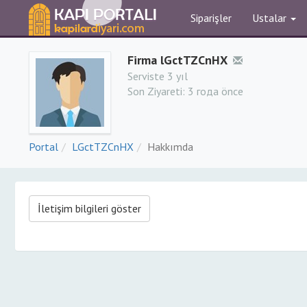
Siparişler
Ustalar
Firma lGctTZCnHX
Serviste 3 yıl
Son Ziyareti:
3 года önce
Portal
LGctTZCnHX
Hakkımda
İletişim bilgileri göster