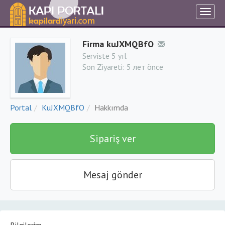
Firma kuJXMQBfO
Serviste 5 yıl
Son Ziyareti:
5 лет önce
Portal
KuJXMQBfO
Hakkımda
Sipariş ver
Mesaj gönder
Bilgilerim