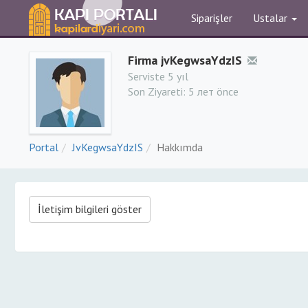
Siparişler
Ustalar
Firma jvKegwsaYdzIS
Serviste 5 yıl
Son Ziyareti:
5 лет önce
Portal
JvKegwsaYdzIS
Hakkımda
İletişim bilgileri göster