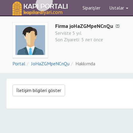
Siparişler
Ustalar
Firma joHaZGMpeNCnQu
Serviste 5 yıl
Son Ziyareti:
5 лет önce
Portal
JoHaZGMpeNCnQu
Hakkımda
İletişim bilgileri göster